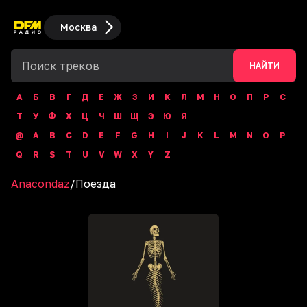
Москва
НАЙТИ
А
Б
В
Г
Д
Е
Ж
З
И
К
Л
М
Н
О
П
Р
С
Т
У
Ф
Х
Ц
Ч
Ш
Щ
Э
Ю
Я
@
A
B
C
D
E
F
G
H
I
J
K
L
M
N
O
P
Q
R
S
T
U
V
W
X
Y
Z
Anacondaz
/
Поезда