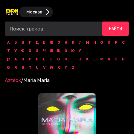
Москва
НАЙТИ
А
Б
В
Г
Д
Е
Ж
З
И
К
Л
М
Н
О
П
Р
С
Т
У
Ф
Х
Ц
Ч
Ш
Щ
Э
Ю
Я
@
A
B
C
D
E
F
G
H
I
J
K
L
M
N
O
P
Q
R
S
T
U
V
W
X
Y
Z
Azteck
/
Maria Maria