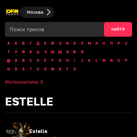
Москва
НАЙТИ
А
Б
В
Г
Д
Е
Ж
З
И
К
Л
М
Н
О
П
Р
С
Т
У
Ф
Х
Ц
Ч
Ш
Щ
Э
Ю
Я
@
A
B
C
D
E
F
G
H
I
J
K
L
M
N
O
P
Q
R
S
T
U
V
W
X
Y
Z
Исполнители:
E
ESTELLE
Estelle