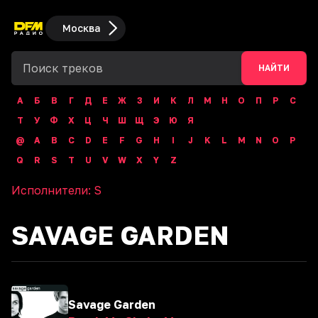
Москва
НАЙТИ
А
Б
В
Г
Д
Е
Ж
З
И
К
Л
М
Н
О
П
Р
С
Т
У
Ф
Х
Ц
Ч
Ш
Щ
Э
Ю
Я
@
A
B
C
D
E
F
G
H
I
J
K
L
M
N
O
P
Q
R
S
T
U
V
W
X
Y
Z
Исполнители:
S
SAVAGE GARDEN
Savage Garden