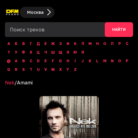
Москва
НАЙТИ
А
Б
В
Г
Д
Е
Ж
З
И
К
Л
М
Н
О
П
Р
С
Т
У
Ф
Х
Ц
Ч
Ш
Щ
Э
Ю
Я
@
A
B
C
D
E
F
G
H
I
J
K
L
M
N
O
P
Q
R
S
T
U
V
W
X
Y
Z
Nek
/
Amami