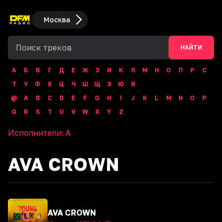
Москва
НАЙТИ
А
Б
В
Г
Д
Е
Ж
З
И
К
Л
М
Н
О
П
Р
С
Т
У
Ф
Х
Ц
Ч
Ш
Щ
Э
Ю
Я
@
A
B
C
D
E
F
G
H
I
J
K
L
M
N
O
P
Q
R
S
T
U
V
W
X
Y
Z
Исполнители:
A
AVA CROWN
AVA CROWN