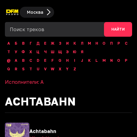
Москва
НАЙТИ
А
Б
В
Г
Д
Е
Ж
З
И
К
Л
М
Н
О
П
Р
С
Т
У
Ф
Х
Ц
Ч
Ш
Щ
Э
Ю
Я
@
A
B
C
D
E
F
G
H
I
J
K
L
M
N
O
P
Q
R
S
T
U
V
W
X
Y
Z
Исполнители:
A
ACHTABAHN
Achtabahn