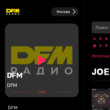
Москва
А
Б
В
@
A
B
Исполни
JOE
DFM
DFM
LIVE
DFM