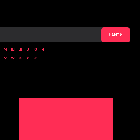
НАЙТИ
Ч
Ш
Щ
Э
Ю
Я
V
W
X
Y
Z