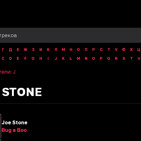
Г
Д
Е
Ж
З
И
К
Л
М
Н
О
П
Р
С
Т
У
Ф
Х
Ц
C
D
E
F
G
H
I
J
K
L
M
N
O
P
Q
R
S
T
U
тели:
J
 STONE
Joe Stone
Bug a Boo