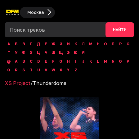
Москва
НАЙТИ
А
Б
В
Г
Д
Е
Ж
З
И
К
Л
М
Н
О
П
Р
С
Т
У
Ф
Х
Ц
Ч
Ш
Щ
Э
Ю
Я
@
A
B
C
D
E
F
G
H
I
J
K
L
M
N
O
P
Q
R
S
T
U
V
W
X
Y
Z
XS Project
/
Thunderdome