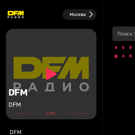
Москва
А
Б
В
@
A
B
DFM
DFM
LIVE
DFM