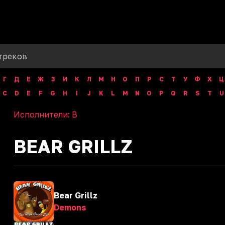
Г
Д
Е
Ж
З
И
К
Л
М
Н
О
П
Р
С
Т
У
Ф
Х
Ц
C
D
E
F
G
H
I
J
K
L
M
N
O
P
Q
R
S
T
U
Исполнители:
B
BEAR GRILLZ
Bear Grillz
Demons