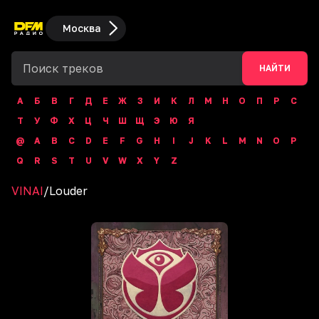
Москва
НАЙТИ
А
Б
В
Г
Д
Е
Ж
З
И
К
Л
М
Н
О
П
Р
С
Т
У
Ф
Х
Ц
Ч
Ш
Щ
Э
Ю
Я
@
A
B
C
D
E
F
G
H
I
J
K
L
M
N
O
P
Q
R
S
T
U
V
W
X
Y
Z
VINAI
/
Louder