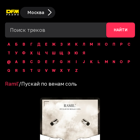
Москва
НАЙТИ
А
Б
В
Г
Д
Е
Ж
З
И
К
Л
М
Н
О
П
Р
С
Т
У
Ф
Х
Ц
Ч
Ш
Щ
Э
Ю
Я
@
A
B
C
D
E
F
G
H
I
J
K
L
M
N
O
P
Q
R
S
T
U
V
W
X
Y
Z
Ramil'
/
Пускай по венам соль