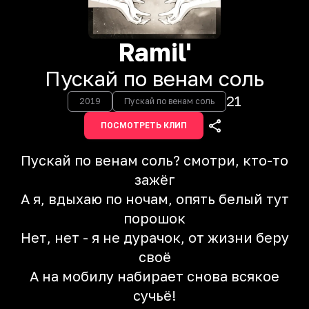
Ramil'
Пускай по венам соль
21
2019
Пускай по венам соль
ПОСМОТРЕТЬ КЛИП
Пускай по венам соль? смотри, кто-то
зажёг
А я, вдыхаю по ночам, опять белый тут
порошок
Нет, нет - я не дурачок, от жизни беру
своё
А на мобилу набирает снова всякое
сучьё!