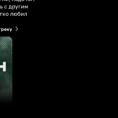
ь с другим
стко любил
треку