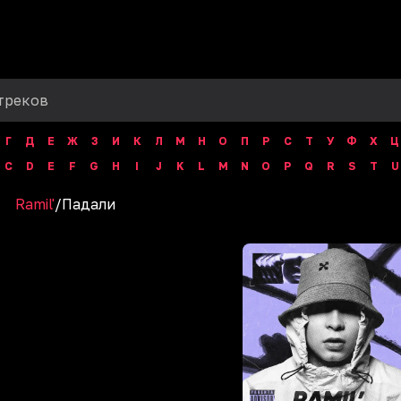
Г
Д
Е
Ж
З
И
К
Л
М
Н
О
П
Р
С
Т
У
Ф
Х
Ц
C
D
E
F
G
H
I
J
K
L
M
N
O
P
Q
R
S
T
U
Ramil'
/
Падали