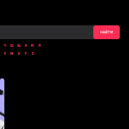
НАЙТИ
Ч
Ш
Щ
Э
Ю
Я
V
W
X
Y
Z