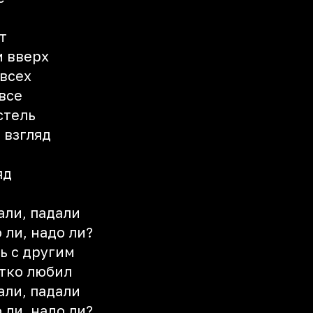
т
м вверх
 всех
 все
стель
 взгляд
яд
али, падали
 ли, надо ли?
ь с другим
стко любил
али, падали
 ли, надо ли?