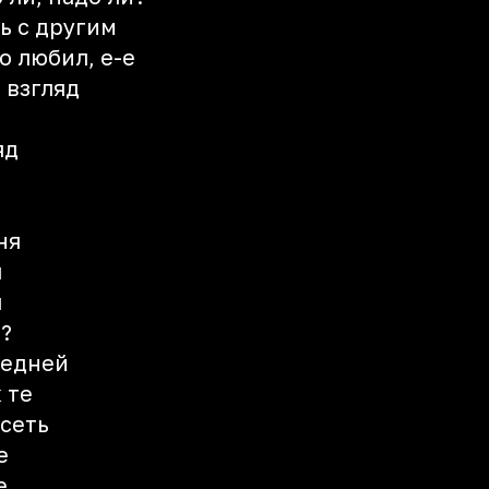
ь с другим
о любил, е-е
 взгляд
яд
ня
я
я
е?
ледней
 те
исеть
е
е