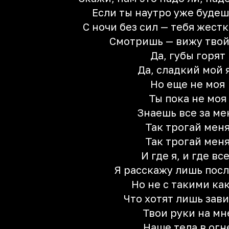
Если ты наутро уже будеш
С ночи без сил — тебя жестк
Смотришь — вижу твой
Да, губы горят
Да, сладкий мой 
Но еще не моя
Ты пока не моя
Знаешь все за ме
Так трогай мен
Так трогай мен
И где я, и где вс
Я расскажу лишь пос
Но не с такими как
Что хотят лишь зав
Твои руки на мн
Наше тела в огн