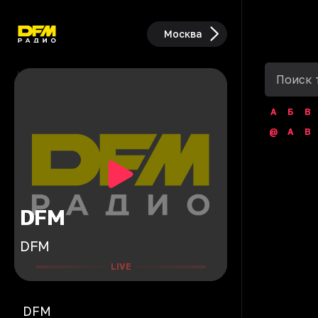
Москва
А
Б
В
@
A
B
DFM
DFM
LIVE
DFM