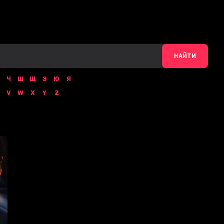
НАЙТИ
Ч
Ш
Щ
Э
Ю
Я
V
W
X
Y
Z