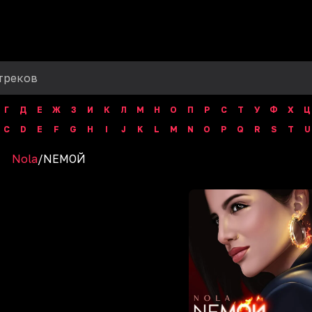
Г
Д
Е
Ж
З
И
К
Л
М
Н
О
П
Р
С
Т
У
Ф
Х
Ц
C
D
E
F
G
H
I
J
K
L
M
N
O
P
Q
R
S
T
U
Nola
/
NЕМОЙ