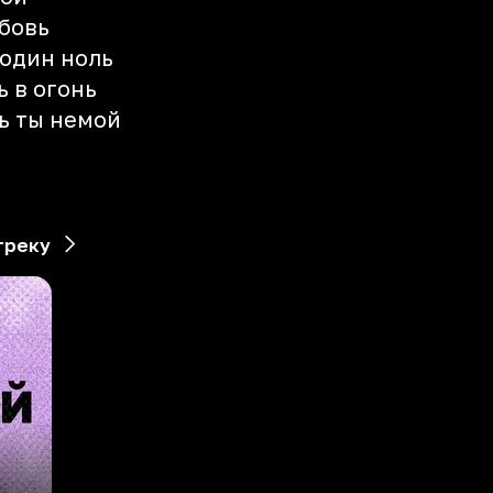
юбовь
 один ноль
 в огонь
ь ты немой
треку