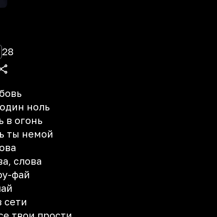
28
юбовь
 один ноль
 в огонь
ь ты немой
лова
ва, слова
оу-фай
чай
в сети
се твои прости