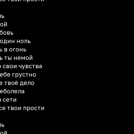
ль
гой
юбовь
 один ноль
 в огонь
ь ты немой
о свои чувства
ебе грустно
е твоё дело
реболела
в сети
се твои прости
ль
гой