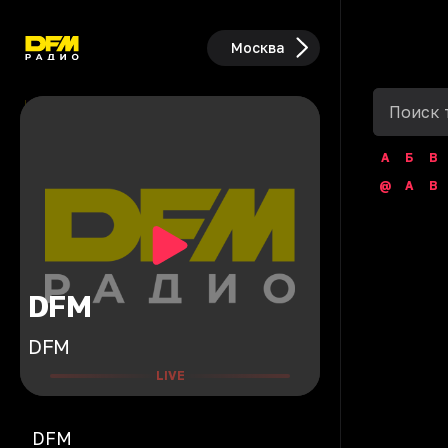
Москва
А
Б
В
@
A
B
DFM
DFM
LIVE
DFM