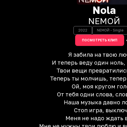
Nola
NЕМОЙ
2022
NЕМОЙ - Single
ПОСМОТРЕТЬ КЛИП
Я забила на твою л
И теперь веду один ноль,
Твои вещи превратились
Теперь ты молчишь, тепер
Ой, моя кругом го
От тебя одни слова, сло
Наша музыка давно л
Стоп игра, выклю
Меня не надо ждать 
Мне не нужны твои люблю и в