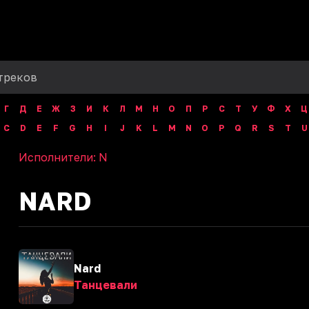
Г
Д
Е
Ж
З
И
К
Л
М
Н
О
П
Р
С
Т
У
Ф
Х
Ц
C
D
E
F
G
H
I
J
K
L
M
N
O
P
Q
R
S
T
U
Исполнители:
N
NARD
Nard
Танцевали