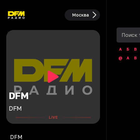
Москва
А
Б
В
@
A
B
DFM
DFM
LIVE
DFM