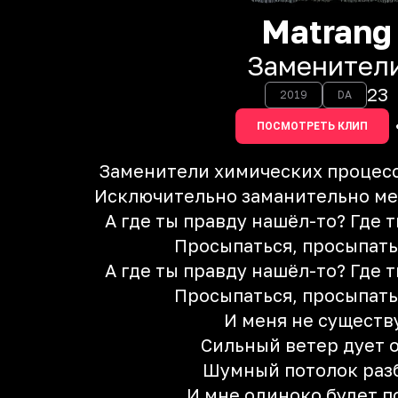
Matrang
Заменител
23
2019
DA
ПОСМОТРЕТЬ КЛИП
Заменители химических процесс
Исключительно заманительно ме
А где ты правду нашёл-то? Где 
Просыпаться, просыпатьс
А где ты правду нашёл-то? Где 
Просыпаться, просыпатьс
И меня не существ
Сильный ветер дует о
Шумный потолок раз
И мне одиноко будет п