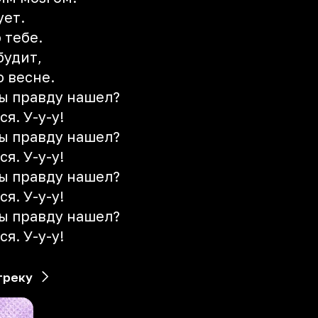
ует.
 тебе.
будит,
о весне.
ты правду нашел?
я. У-у-у!
ты правду нашел?
я. У-у-у!
ты правду нашел?
я. У-у-у!
ты правду нашел?
я. У-у-у!
треку