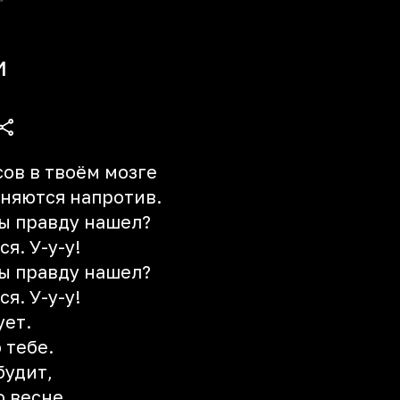
и
ов в твоём мозге
няются напротив.
ты правду нашел?
я. У-у-у!
ты правду нашел?
я. У-у-у!
ует.
 тебе.
будит,
о весне.