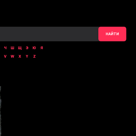
НАЙТИ
Ч
Ш
Щ
Э
Ю
Я
V
W
X
Y
Z