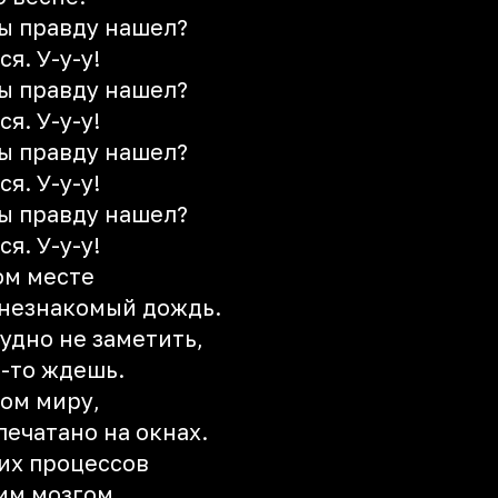
ты правду нашел?
я. У-у-у!
ты правду нашел?
я. У-у-у!
ты правду нашел?
я. У-у-у!
ты правду нашел?
я. У-у-у!
ом месте
 незнакомый дождь.
рудно не заметить,
о-то ждешь.
ом миру,
ечатано на окнах.
их процессов
им мозгом.