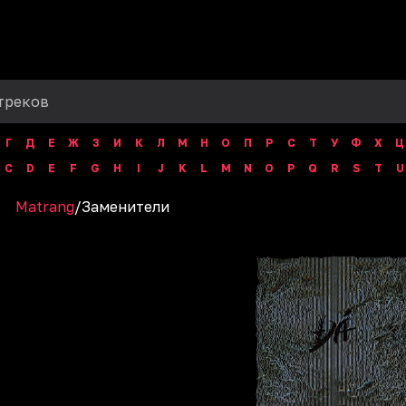
Г
Д
Е
Ж
З
И
К
Л
М
Н
О
П
Р
С
Т
У
Ф
Х
Ц
C
D
E
F
G
H
I
J
K
L
M
N
O
P
Q
R
S
T
U
Matrang
/
Заменители