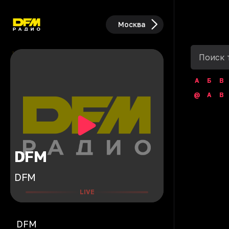
Москва
А
Б
В
@
A
B
DFM
DFM
LIVE
DFM