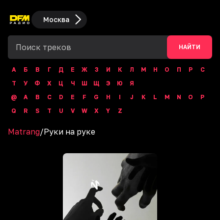
Москва
НАЙТИ
А
Б
В
Г
Д
Е
Ж
З
И
К
Л
М
Н
О
П
Р
С
Т
У
Ф
Х
Ц
Ч
Ш
Щ
Э
Ю
Я
@
A
B
C
D
E
F
G
H
I
J
K
L
M
N
O
P
Q
R
S
T
U
V
W
X
Y
Z
Matrang
/
Руки на руке