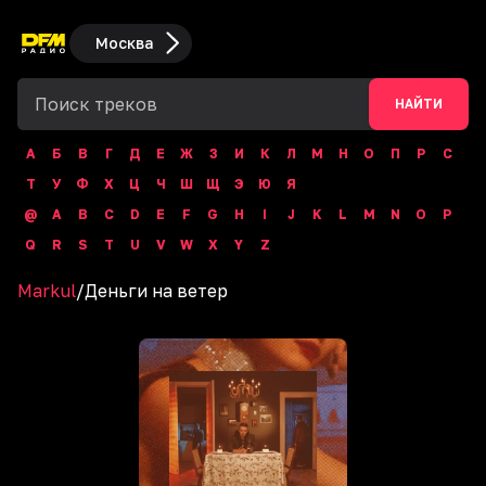
Москва
НАЙТИ
А
Б
В
Г
Д
Е
Ж
З
И
К
Л
М
Н
О
П
Р
С
Т
У
Ф
Х
Ц
Ч
Ш
Щ
Э
Ю
Я
@
A
B
C
D
E
F
G
H
I
J
K
L
M
N
O
P
Q
R
S
T
U
V
W
X
Y
Z
Markul
/
Деньги на ветер