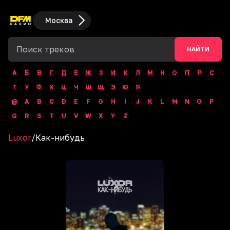
Москва
НАЙТИ
А
Б
В
Г
Д
Е
Ж
З
И
К
Л
М
Н
О
П
Р
С
Т
У
Ф
Х
Ц
Ч
Ш
Щ
Э
Ю
Я
@
A
B
C
D
E
F
G
H
I
J
K
L
M
N
O
P
Q
R
S
T
U
V
W
X
Y
Z
Luxor
/
Как-нибудь