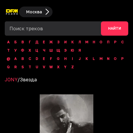
Москва
НАЙТИ
А
Б
В
Г
Д
Е
Ж
З
И
К
Л
М
Н
О
П
Р
С
Т
У
Ф
Х
Ц
Ч
Ш
Щ
Э
Ю
Я
@
A
B
C
D
E
F
G
H
I
J
K
L
M
N
O
P
Q
R
S
T
U
V
W
X
Y
Z
JONY
/
Звезда