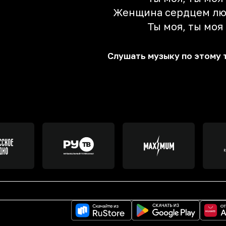
Женщина сердцем л
Ты моя, ты моя
Слушать музыку по этому 