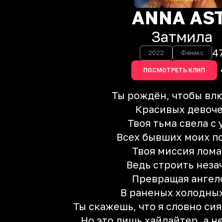
ANNA AST
Затмила
4
2022
Феникс
ПОСМОТРЕТЬ КЛИП
Ты рождён, чтобы вл
Красивых девоч
Твоя тьма свела с 
Всех бывших моих п
Твоя миссия лома
Ведь строить неза
Превращая ангел
В раненых холодных
Ты скажешь, что я словно сия
Но это лишь хайлайтер, а не 