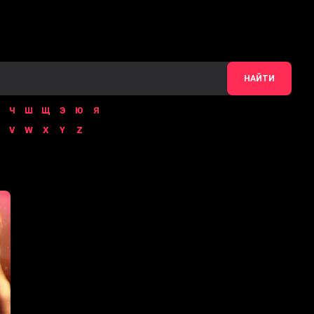
НАЙТИ
Ч
Ш
Щ
Э
Ю
Я
V
W
X
Y
Z