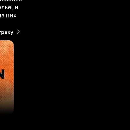
лье, и
из них
треку