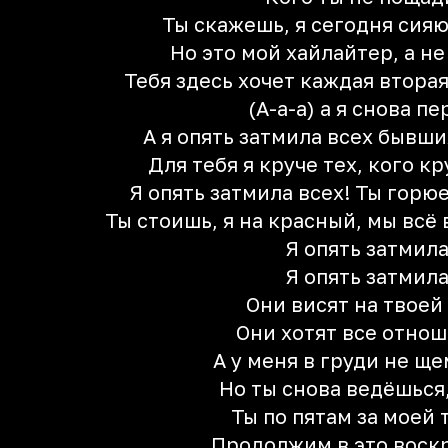
Ты скажешь, я сегодня сияю
Но это мой хайлайтер, а не я
Тебя здесь хочет каждая вторая
(А-а-а) а я снова пе
А я опять затмила всех бывш
Для тебя я круче тех, кого к
Я опять затмила всех! Ты горю
Ты стоишь, я на красный, мы всё
Я опять затмил
Я опять затмил
Они висят на твоей
Они хотят все отно
А у меня в груди не ще
Но ты снова ведёшься
Ты по пятам за моей
Продолжим в это воск