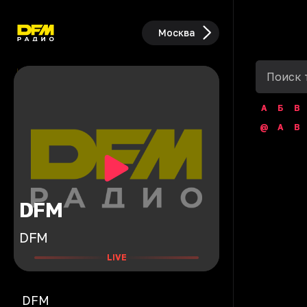
Москва
А
Б
В
@
A
B
DFM
DFM
LIVE
DFM