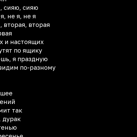
, сияю, сияю
, не я, не я
, вторая, вторая
рвая
их и настоящих
рутят по ящику
ешь, я праздную
 видим по-разному
а
а
 шее
шений
мит так
, дурак
 тенью
ресенье