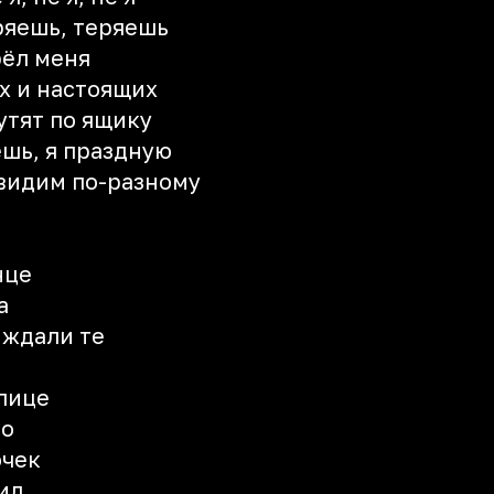
ряешь, теряешь
брёл меня
их и настоящих
рутят по ящику
ешь, я праздную
 видим по-разному
а
а
нце
а
 ждали те
лице
ло
очек
ил