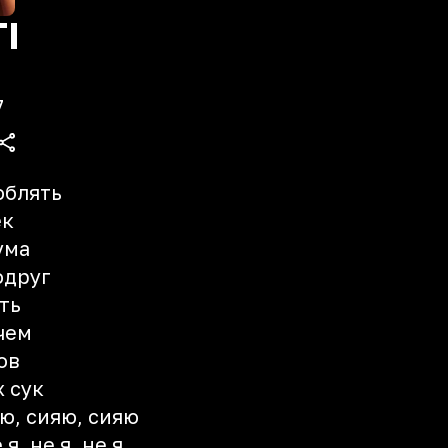
I
7
юблять
ек
ума
одруг
ть
чем
ов
 сук
ю, сияю, сияю
я, не я, не я