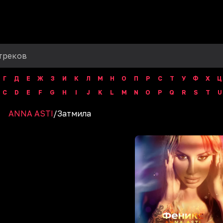
Г
Д
Е
Ж
З
И
К
Л
М
Н
О
П
Р
С
Т
У
Ф
Х
Ц
C
D
E
F
G
H
I
J
K
L
M
N
O
P
Q
R
S
T
U
ANNA ASTI
/
Затмила