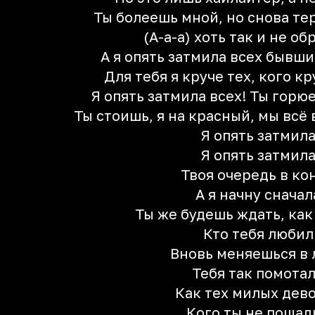
Ты болеешь мной, но снова те
(А-а-а) хоть так и не о
А я опять затмила всех бывш
Для тебя я круче тех, кого к
Я опять затмила всех! Ты горю
Ты стоишь, я на красный, мы всё
Я опять затмил
Я опять затмил
Твоя очередь в ко
А я начну сначал
Ты же будешь ждать, как
Кто тебя любил
Вновь меняешься в 
Тебя так помота
Как тех милых дев
Кого ты не пощад