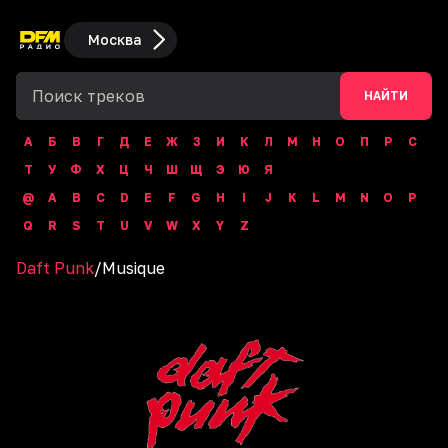
Москва
НАЙТИ
А
Б
В
Г
Д
Е
Ж
З
И
К
Л
М
Н
О
П
Р
С
Т
У
Ф
Х
Ц
Ч
Ш
Щ
Э
Ю
Я
@
A
B
C
D
E
F
G
H
I
J
K
L
M
N
O
P
Q
R
S
T
U
V
W
X
Y
Z
Daft Punk
/
Musique