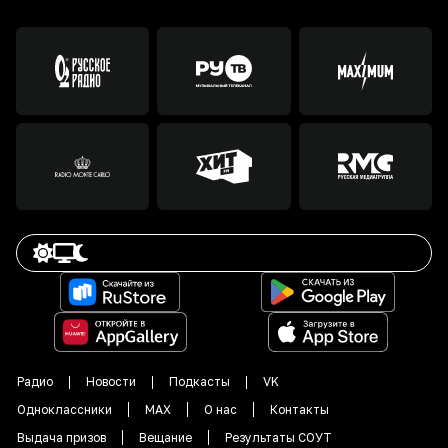
Радио
Новости
Подкасты
VK
Одноклассники
MAX
О нас
Контакты
Выдача призов
Вещание
Результаты СОУТ