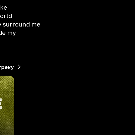
ike
world
e surround me
de my
треку