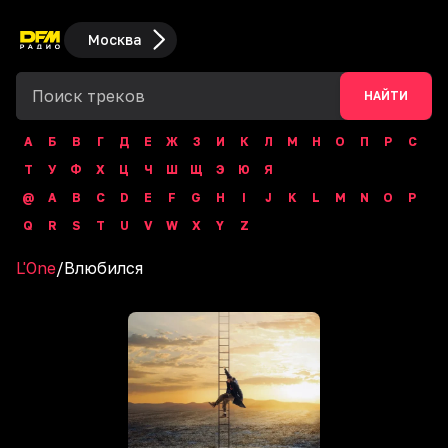
Москва
НАЙТИ
А
Б
В
Г
Д
Е
Ж
З
И
К
Л
М
Н
О
П
Р
С
Т
У
Ф
Х
Ц
Ч
Ш
Щ
Э
Ю
Я
@
A
B
C
D
E
F
G
H
I
J
K
L
M
N
O
P
Q
R
S
T
U
V
W
X
Y
Z
L'One
/
Влюбился