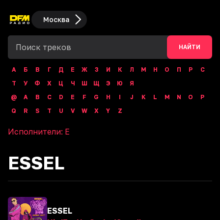
Москва
НАЙТИ
А
Б
В
Г
Д
Е
Ж
З
И
К
Л
М
Н
О
П
Р
С
Т
У
Ф
Х
Ц
Ч
Ш
Щ
Э
Ю
Я
@
A
B
C
D
E
F
G
H
I
J
K
L
M
N
O
P
Q
R
S
T
U
V
W
X
Y
Z
Исполнители:
E
ESSEL
ESSEL