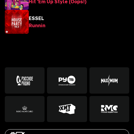
Hit 'Em Up Style (Oops!)
ESSEL
Runnin