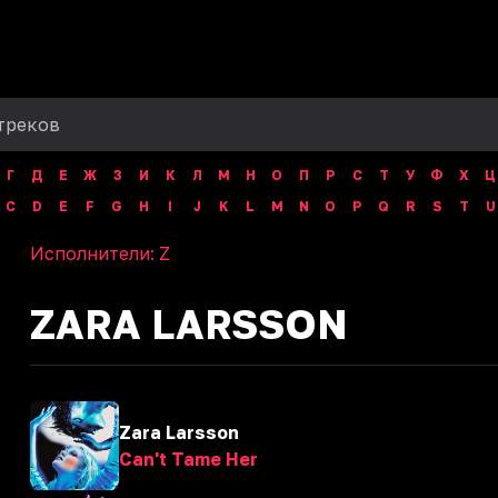
Г
Д
Е
Ж
З
И
К
Л
М
Н
О
П
Р
С
Т
У
Ф
Х
Ц
C
D
E
F
G
H
I
J
K
L
M
N
O
P
Q
R
S
T
U
Исполнители:
Z
ZARA LARSSON
Zara Larsson
Can't Tame Her