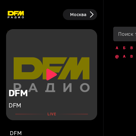
Москва
А
Б
В
@
A
B
DFM
DFM
LIVE
DFM