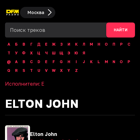
Москва
НАЙТИ
А
Б
В
Г
Д
Е
Ж
З
И
К
Л
М
Н
О
П
Р
С
Т
У
Ф
Х
Ц
Ч
Ш
Щ
Э
Ю
Я
@
A
B
C
D
E
F
G
H
I
J
K
L
M
N
O
P
Q
R
S
T
U
V
W
X
Y
Z
Исполнители:
E
ELTON JOHN
Elton John