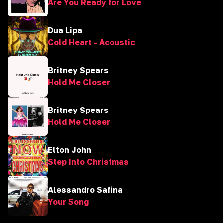
Are You Ready for Love
Dua Lipa
Cold Heart - Acoustic
Britney Spears
Hold Me Closer
Britney Spears
Hold Me Closer
Elton John
Step Into Christmas
Alessandro Safina
Your Song