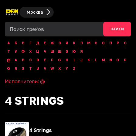
Москва
НАЙТИ
А
Б
В
Г
Д
Е
Ж
З
И
К
Л
М
Н
О
П
Р
С
Т
У
Ф
Х
Ц
Ч
Ш
Щ
Э
Ю
Я
@
A
B
C
D
E
F
G
H
I
J
K
L
M
N
O
P
Q
R
S
T
U
V
W
X
Y
Z
Исполнители:
@
4 STRINGS
4 Strings