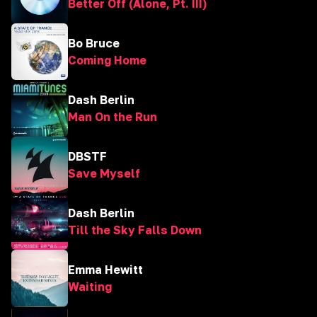
Better Off (Alone, Pt. III)
Bo Bruce
Coming Home
Dash Berlin
Man On the Run
DBSTF
Save Myself
Dash Berlin
Till the Sky Falls Down
Emma Hewitt
Waiting