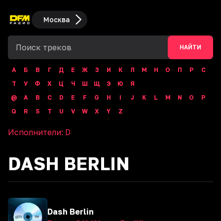
Москва
НАЙТИ
А
Б
В
Г
Д
Е
Ж
З
И
К
Л
М
Н
О
П
Р
С
Т
У
Ф
Х
Ц
Ч
Ш
Щ
Э
Ю
Я
@
A
B
C
D
E
F
G
H
I
J
K
L
M
N
O
P
Q
R
S
T
U
V
W
X
Y
Z
Исполнители:
D
DASH BERLIN
Dash Berlin