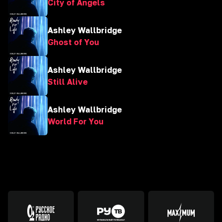
City of Angels
Ashley Wallbridge
Ghost of You
Ashley Wallbridge
Still Alive
Ashley Wallbridge
World For You