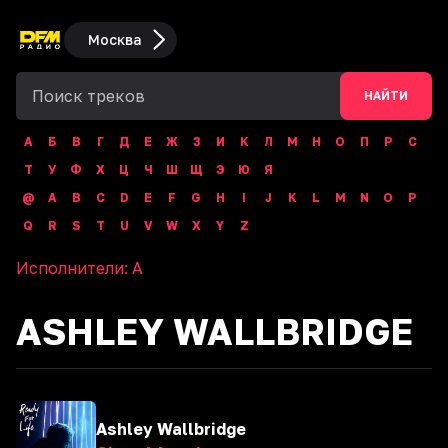
Москва
НАЙТИ
А
Б
В
Г
Д
Е
Ж
З
И
К
Л
М
Н
О
П
Р
С
Т
У
Ф
Х
Ц
Ч
Ш
Щ
Э
Ю
Я
@
A
B
C
D
E
F
G
H
I
J
K
L
M
N
O
P
Q
R
S
T
U
V
W
X
Y
Z
Исполнители:
A
ASHLEY WALLBRIDGE
Ashley Wallbridge