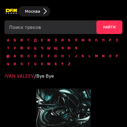
Москва
НАЙТИ
А
Б
В
Г
Д
Е
Ж
З
И
К
Л
М
Н
О
П
Р
С
Т
У
Ф
Х
Ц
Ч
Ш
Щ
Э
Ю
Я
@
A
B
C
D
E
F
G
H
I
J
K
L
M
N
O
P
Q
R
S
T
U
V
W
X
Y
Z
IVAN VALEEV
/
Bye Bye