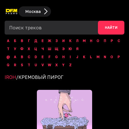
Москва
НАЙТИ
А
Б
В
Г
Д
Е
Ж
З
И
К
Л
М
Н
О
П
Р
С
Т
У
Ф
Х
Ц
Ч
Ш
Щ
Э
Ю
Я
@
A
B
C
D
E
F
G
H
I
J
K
L
M
N
O
P
Q
R
S
T
U
V
W
X
Y
Z
IROH
/
КРЕМОВЫЙ ПИРОГ