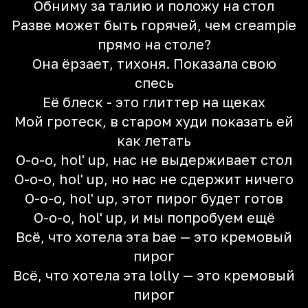
Обниму за талию и положу на стол
Разве может быть горячей, чем creampie
прямо на столе?
Она ёрзает, тихоня. Показала свою
спесь
Её блеск - это глиттер на щеках
Мой гротеск, в старом худи показать ей
как летать
O-o-o, hol' up, нас не выдерживает стол
O-o-o, hol' up, но нас не сдержит ничего
O-o-o, hol' up, этот пирог будет готов
O-o-o, hol' up, и мы попробуем ещё
Всё, что хотела эта bae — это кремовый
пирог
Всё, что хотела эта lolly — это кремовый
пирог