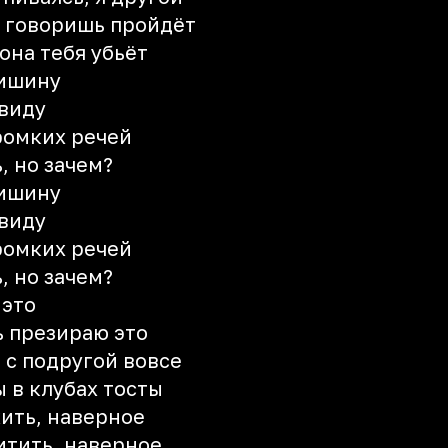
о говоришь пройдёт
она тебя убьёт
тишину
 виду
громких речей
, но зачем?
тишину
 виду
громких речей
, но зачем?
 это
ь презираю это
е с подругой вовсе
ы в клубах тосты
жить, наверное
итить, наверное