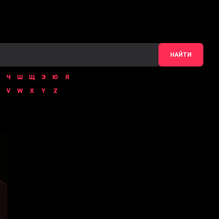
НАЙТИ
Ч
Ш
Щ
Э
Ю
Я
V
W
X
Y
Z