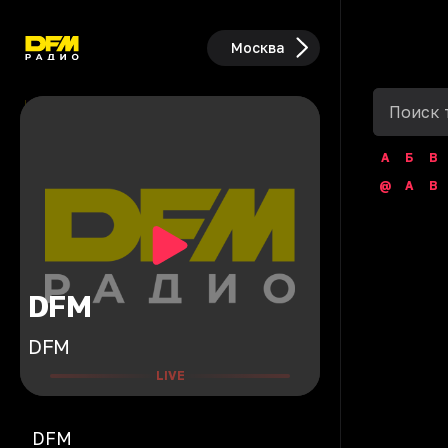
Москва
А
Б
В
@
A
B
DFM
DFM
LIVE
DFM