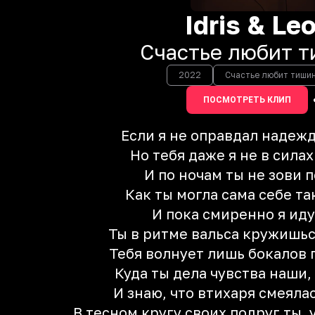
Idris & Le
Счастье любит 
2022
Счастье любит тиши
ПОСМОТРЕТЬ КЛИП
Если я не оправдал надежд
Но тебя даже я не в сила
И по ночам ты не зови 
Как ты могла сама себе т
И пока смиренно я иду
Ты в ритме вальса кружишьс
Тебя волнует лишь бокалов 
Куда ты дела чувства наши,
И знаю, что втихаря смеяла
В тесном кругу своих подруг ты, 