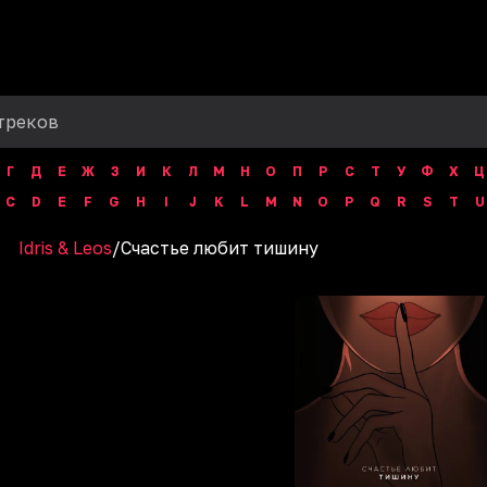
Г
Д
Е
Ж
З
И
К
Л
М
Н
О
П
Р
С
Т
У
Ф
Х
Ц
C
D
E
F
G
H
I
J
K
L
M
N
O
P
Q
R
S
T
U
Idris & Leos
/
Счастье любит тишину