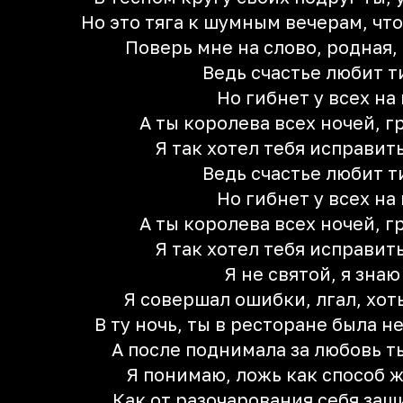
Но это тяга к шумным вечерам, чт
Поверь мне на слово, родная, 
Ведь счастье любит 
Но гибнет у всех на
А ты королева всех ночей, 
Я так хотел тебя исправить
Ведь счастье любит 
Но гибнет у всех на
А ты королева всех ночей, 
Я так хотел тебя исправить
Я не святой, я знаю
Я совершал ошибки, лгал, хот
В ту ночь, ты в ресторане была н
А после поднимала за любовь т
Я понимаю, ложь как способ 
Как от разочарования себя защ