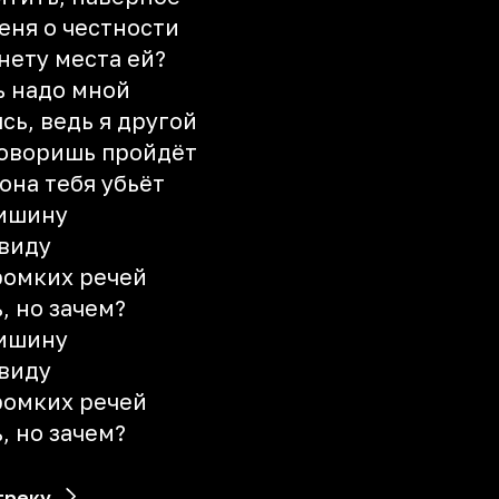
еня о честности
нету места ей?
ь надо мной
сь, ведь я другой
говоришь пройдёт
она тебя убьёт
тишину
 виду
громких речей
, но зачем?
тишину
 виду
громких речей
, но зачем?
треку