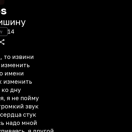
os
тишину
14
ну
, то извини
х изменить
по имени
ак изменить
 ко дну
я, я не пойму
громкий звук
 сердца стук
сь надо мной
упиваясь, я другой