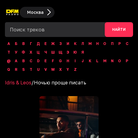
Москва
НАЙТИ
А
Б
В
Г
Д
Е
Ж
З
И
К
Л
М
Н
О
П
Р
С
Т
У
Ф
Х
Ц
Ч
Ш
Щ
Э
Ю
Я
@
A
B
C
D
E
F
G
H
I
J
K
L
M
N
O
P
Q
R
S
T
U
V
W
X
Y
Z
Idris & Leos
/
Ночью проще писать