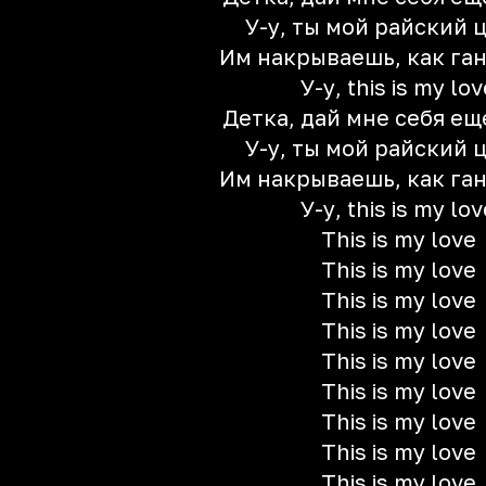
У-у, ты мой райский 
Им накрываешь, как га
У-у, this is my lov
Детка, дай мне себя ещ
У-у, ты мой райский 
Им накрываешь, как га
У-у, this is my lov
This is my love
This is my love
This is my love
This is my love
This is my love
This is my love
This is my love
This is my love
This is my love