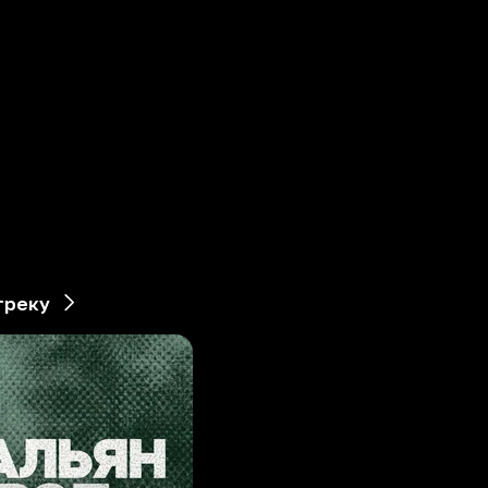
треку