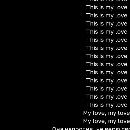
This is my love
This is my love
This is my love
This is my love
This is my love
This is my love
This is my love
This is my love
This is my love
This is my love
This is my love
This is my love
This is my love
My love, my love
My love, my love
Она напротив, не верю св