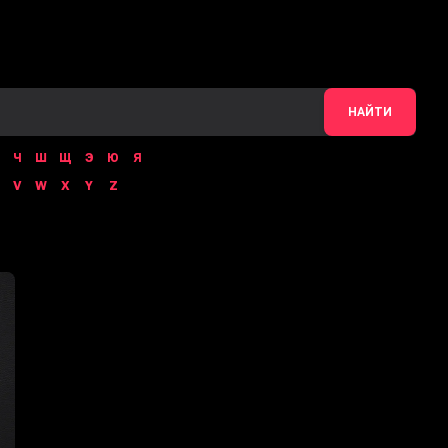
НАЙТИ
Ч
Ш
Щ
Э
Ю
Я
V
W
X
Y
Z