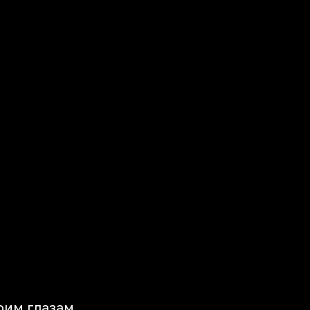
оим глазам