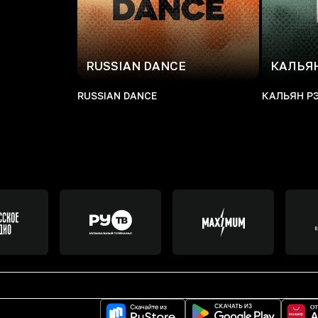
RUSSIAN DANCE
КАЛЬЯ
RUSSIAN DANCE
КАЛЬЯН Р