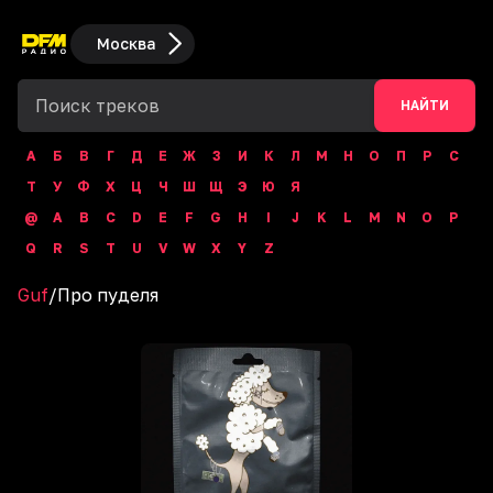
Москва
НАЙТИ
А
Б
В
Г
Д
Е
Ж
З
И
К
Л
М
Н
О
П
Р
С
Т
У
Ф
Х
Ц
Ч
Ш
Щ
Э
Ю
Я
@
A
B
C
D
E
F
G
H
I
J
K
L
M
N
O
P
Q
R
S
T
U
V
W
X
Y
Z
Guf
/
Про пуделя