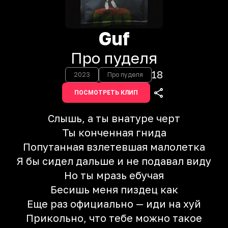
Guf
Про пуделя
18
2023
Про пуделя
ПОСМОТРЕТЬ КЛИП
Слышь, а ты внатуре черт
Ты конченная гнида
Попутанная взлетевшая малолетка
Я бы сидел дальше и не подавал виду
Но ты мразь ебучая
Бесишь меня пиздец как
Еще раз официально — иди на хуй
Прикольно, что тебе можно такое