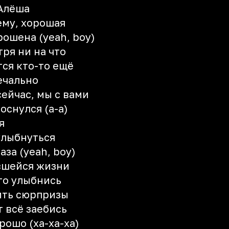
 Алёша
ему, хорошая
рошена (yeah, boy)
ря ни на что
тся кто-то ещё
ечально
сейчас, мы с вами
оснулся (а-а)
я
улыбнуться
аза (yeah, boy)
вшейся жизни
то улыбнись
ить сюрпризы
т всё заебись
рошо (ха-ха-ха)