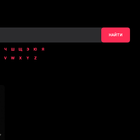
НАЙТИ
Ч
Ш
Щ
Э
Ю
Я
V
W
X
Y
Z