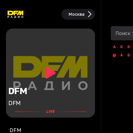
Москва
А
Б
В
@
A
B
DFM
DFM
LIVE
DFM