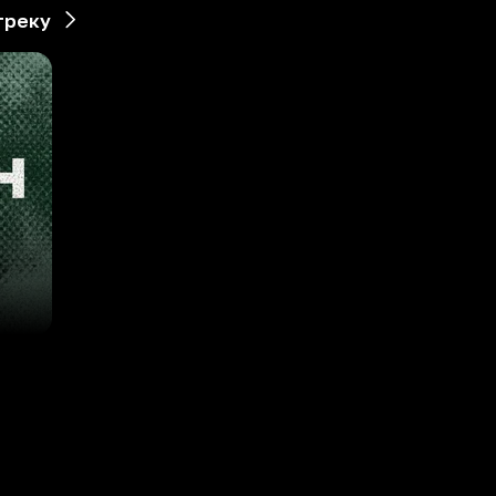
треку