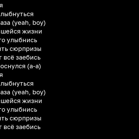
я
улыбнуться
аза (yeah, boy)
вшейся жизни
то улыбнись
ить сюрпризы
т всё заебись
оснулся (а-а)
я
улыбнуться
аза (yeah, boy)
вшейся жизни
то улыбнись
ить сюрпризы
т всё заебись