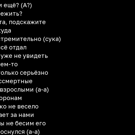
 ещё? (А?)
режить?
ста, подскажите
куда
тремительно (сука)
всё отдал
 уже не увидеть
чем-то
только серьёзно
ессмертные
 взрослыми (а-а)
торонам
ко не весело
ает за нами
мы не бесим его
оснулся (а-а)