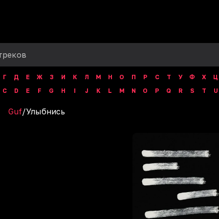
Г
Д
Е
Ж
З
И
К
Л
М
Н
О
П
Р
С
Т
У
Ф
Х
Ц
C
D
E
F
G
H
I
J
K
L
M
N
O
P
Q
R
S
T
U
Guf
/
Улыбнись