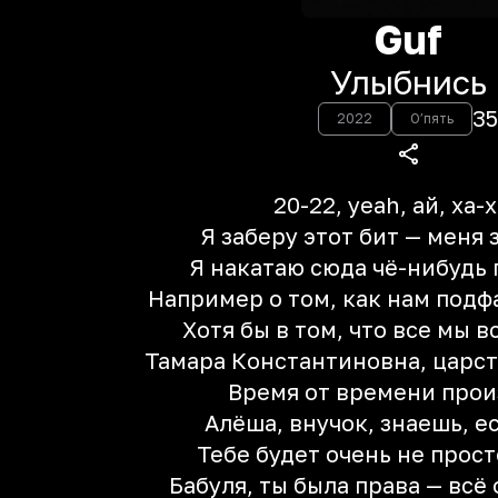
Guf
Улыбнись
35
2022
О’пять
20-22, yeah, ай, ха-
Я заберу этот бит — меня 
Я накатаю сюда чё-нибудь
Например о том, как нам подф
Хотя бы в том, что все мы 
Тамара Константиновна, царст
Время от времени прои
Алёша, внучок, знаешь, е
Тебе будет очень не прос
Бабуля, ты была права — всё