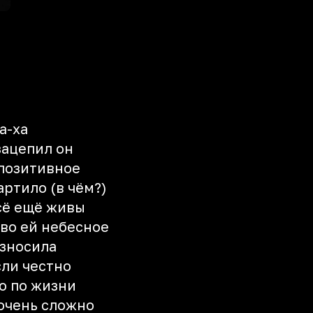
ха-ха
зацепил он
 позитивное
артило (в чём?)
всё ещё живы
во ей небесное
зносила
сли честно
то по жизни
 очень сложно