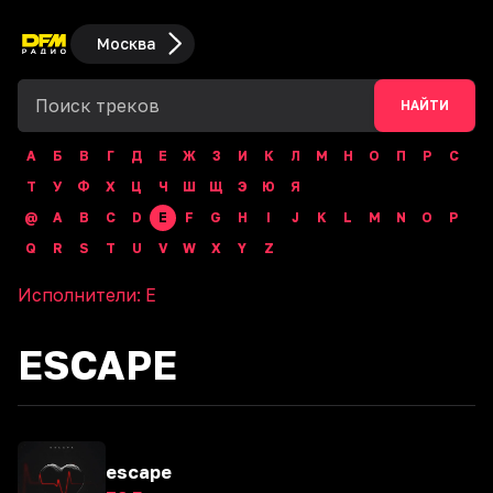
Москва
НАЙТИ
А
Б
В
Г
Д
Е
Ж
З
И
К
Л
М
Н
О
П
Р
С
Т
У
Ф
Х
Ц
Ч
Ш
Щ
Э
Ю
Я
@
A
B
C
D
E
F
G
H
I
J
K
L
M
N
O
P
Q
R
S
T
U
V
W
X
Y
Z
Исполнители:
E
ESCAPE
escape