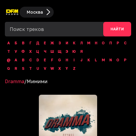
Москва
НАЙТИ
А
Б
В
Г
Д
Е
Ж
З
И
К
Л
М
Н
О
П
Р
С
Т
У
Ф
Х
Ц
Ч
Ш
Щ
Э
Ю
Я
@
A
B
C
D
E
F
G
H
I
J
K
L
M
N
O
P
Q
R
S
T
U
V
W
X
Y
Z
Dramma
/
Мимими