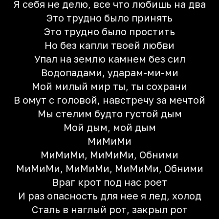
Я себя не делю, все что любишь на два
Это трудно было принять
Это трудно было простить
Но без капли твоей любви
Упал на землю камнем без сил
Водопадами, ударам-ми-ми
Мой милый мир ты, ты сохрани
В омут с головой, навстречу за мечтой
Мы стелим будто густой дым
Мой дым, мой дым
МиMиMи
МиMиMи, МиMиMи, Обними
МиMиMи, МиMиMи, МиMиMи, Обними
Враг крот под нас роет
И раз опасность для нее я лед, холод
Сталь в наглый рот, закрыл рот