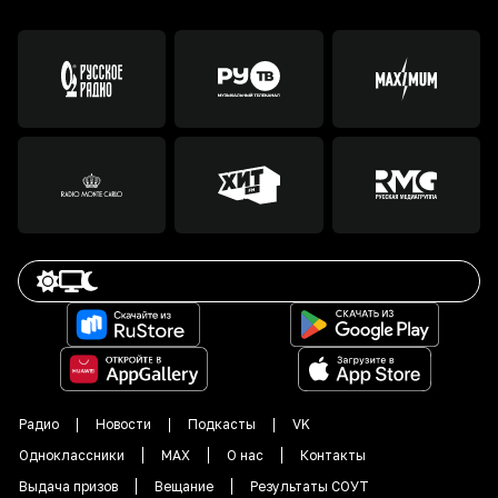
Радио
Новости
Подкасты
VK
Одноклассники
MAX
О нас
Контакты
Выдача призов
Вещание
Результаты СОУТ