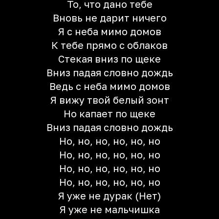
То, что дано тебе
Вновь не дарит ничего
Я с неба мимо домов
К тебе прямо с облаков
Стекая вниз по щеке
Вниз падая словно дождь
Ведь с неба мимо домов
Я вижу твой белый зонт
Но капает по щеке
Вниз падая словно дождь
Но, но, но, но, но, но
Но, но, но, но, но, но
Но, но, но, но, но, но
Но, но, но, но, но, но
Я уже не дурак (Нет)
Я уже не мальчишка