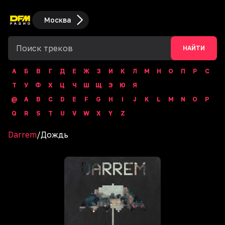
Москва
НАЙТИ
А
Б
В
Г
Д
Е
Ж
З
И
К
Л
М
Н
О
П
Р
С
Т
У
Ф
Х
Ц
Ч
Ш
Щ
Э
Ю
Я
@
A
B
C
D
E
F
G
H
I
J
K
L
M
N
O
P
Q
R
S
T
U
V
W
X
Y
Z
Darrem
/
Дождь