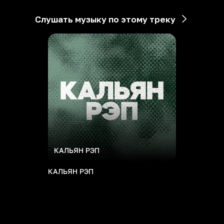
Слушать музыку по этому треку
КАЛЬЯН РЭП
КАЛЬЯН РЭП