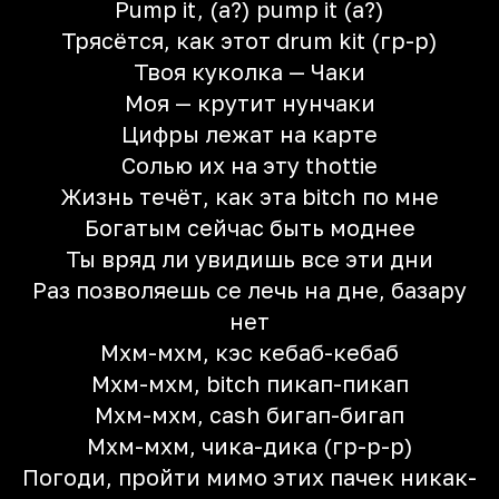
Pump it, (а?) pump it (а?)
Трясётся, как этот drum kit (гр-р)
Твоя куколка — Чаки
Моя — крутит нунчаки
Цифры лежат на карте
Солью их на эту thottie
Жизнь течёт, как эта bitch по мне
Богатым сейчас быть моднее
Ты вряд ли увидишь все эти дни
Раз позволяешь се лечь на дне, базару
нет
Мхм-мхм, кэс кебаб-кебаб
Мхм-мхм, bitch пикап-пикап
Мхм-мхм, cash бигап-бигап
Мхм-мхм, чика-дика (гр-р-р)
Погоди, пройти мимо этих пачек никак-