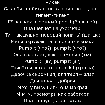
никак
Cash бигап-бигап, он как кинг конг, он —
гигант-гигант
Её зад как огромный pop it (большой)
Она шепчет на ухо: "Papi
Тут так душно, передай попить" (ша-ша)
Меня окружают эти водяные знаки
Pump it (что?), pump it (что?)
Она взлетает, как трамплин (хм)
Pump it, (а?) pump it (а?)
Трясётся, как этот drum kit (гр-гра)
Девочка скромная, для тебя — злая
Для меня — добрая
Я хочу высушить, она мокрая
М-м-м, посмотри как работает
Она танцует, я её фотаю