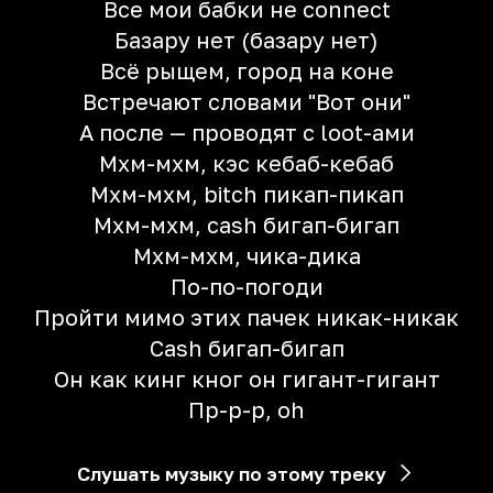
Все мои бабки не connect
Базару нет (базару нет)
Всё рыщем, город на коне
Встречают словами "Вот они"
А после — проводят с loot-ами
Мхм-мхм, кэс кебаб-кебаб
Мхм-мхм, bitch пикап-пикап
Мхм-мхм, cash бигап-бигап
Мхм-мхм, чика-дика
По-по-погоди
Пройти мимо этих пачек никак-никак
Cash бигап-бигап
Он как кинг кног он гигант-гигант
Пр-р-р, oh
Слушать музыку по этому треку