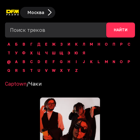
Москва
НАЙТИ
А
Б
В
Г
Д
Е
Ж
З
И
К
Л
М
Н
О
П
Р
С
Т
У
Ф
Х
Ц
Ч
Ш
Щ
Э
Ю
Я
@
A
B
C
D
E
F
G
H
I
J
K
L
M
N
O
P
Q
R
S
T
U
V
W
X
Y
Z
Captown
/
Чаки