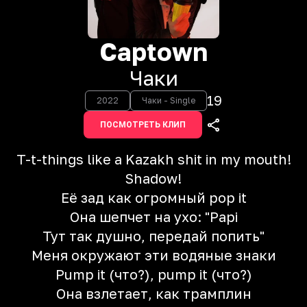
Captown
Чаки
19
2022
Чаки - Single
ПОСМОТРЕТЬ КЛИП
T-t-things like a Kazakh shit in my mouth!
Shadow!
Её зад как огромный pop it
Она шепчет на ухо: "Papi
Тут так душно, передай попить"
Меня окружают эти водяные знаки
Pump it (что?), pump it (что?)
Она взлетает, как трамплин