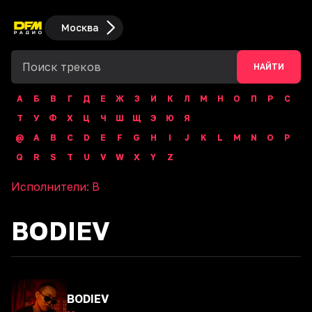
Москва
НАЙТИ
А
Б
В
Г
Д
Е
Ж
З
И
К
Л
М
Н
О
П
Р
С
Т
У
Ф
Х
Ц
Ч
Ш
Щ
Э
Ю
Я
@
A
B
C
D
E
F
G
H
I
J
K
L
M
N
O
P
Q
R
S
T
U
V
W
X
Y
Z
Исполнители:
B
BODIEV
BODIEV