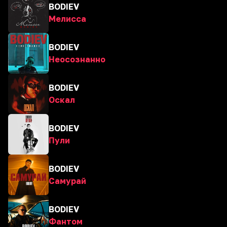
BODIEV
Мелисса
BODIEV
Неосознанно
BODIEV
Оскал
BODIEV
Пули
BODIEV
Самурай
BODIEV
Фантом