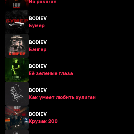
No pasaran
BODIEV
Бумер
BODIEV
Бэнгер
BODIEV
Её зеленые глаза
BODIEV
Как умеет любить хулиган
BODIEV
Крузак 200