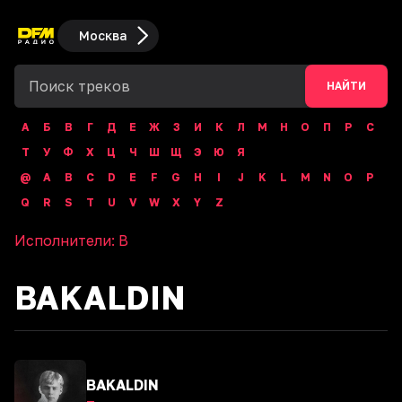
Москва
НАЙТИ
А
Б
В
Г
Д
Е
Ж
З
И
К
Л
М
Н
О
П
Р
С
Т
У
Ф
Х
Ц
Ч
Ш
Щ
Э
Ю
Я
@
A
B
C
D
E
F
G
H
I
J
K
L
M
N
O
P
Q
R
S
T
U
V
W
X
Y
Z
Исполнители:
B
BAKALDIN
BAKALDIN