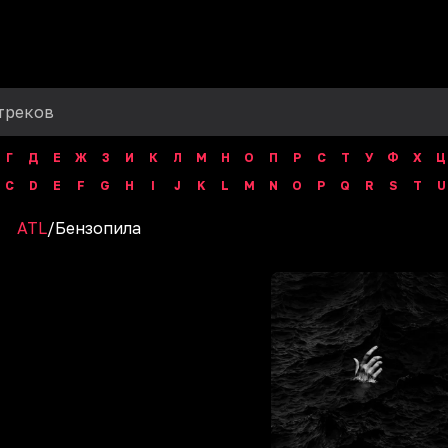
Г
Д
Е
Ж
З
И
К
Л
М
Н
О
П
Р
С
Т
У
Ф
Х
Ц
C
D
E
F
G
H
I
J
K
L
M
N
O
P
Q
R
S
T
U
ATL
/
Бензопила