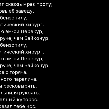
т сквозь мрак тропу;
овь её заведу.
 бензопилу,
стический хирург.
ю эм-си Перекур,
руче, чем Байконур.
 бензопилу,
стический хирург.
ю эм-си Перекур,
руче, чем Байконур.
е с горяча.
вного паралича.
бы расковырять,
альпиля рукоять.
едный купорос.
резал тебе нос.