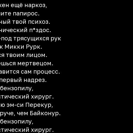
жен ещё наркоз,
пите папирос.
ый твой психоз.
нический п*здос.
з-под трясущихся рук
ак Микки Рурк.
ся твоим лицом.
нешься мертвецом.
авится сам процесс.
 первый надрез.
 бензопилу,
стический хирург.
ю эм-си Перекур,
руче, чем Байконур.
 бензопилу,
стический хирург.