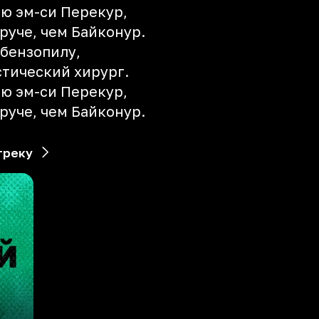
ю эм-си Перекур,
руче, чем Байконур.
 бензопилу,
стический хирург.
ю эм-си Перекур,
руче, чем Байконур.
треку