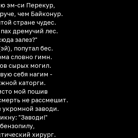
ю эм-си Перекур,
руче, чем Байконур.
той стране чудес.
пах дремучий лес.
сюда залез?"
эй), попутал бес.
ома словно гимн.
ов сырых могил.
вую себя нагим -
ежной каторги.
чисто мой пошив
 смерть не рассмешит.
в укромной заводи.
икну: "Заводи!"
 бензопилу,
стический хирург.