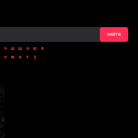
НАЙТИ
Ч
Ш
Щ
Э
Ю
Я
V
W
X
Y
Z