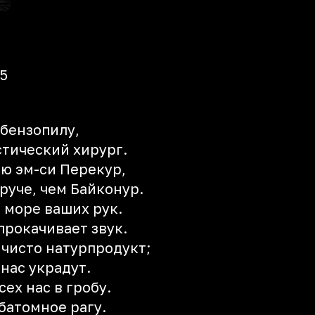
5
 бензопилу,
стический хирург.
ю эм-си Перекур,
руче, чем Байконур.
о море ваших рук.
прокачивает звук.
 чисто натурпродукт;
 нас украдут.
сех нас в гробу.
убатомное рагу.