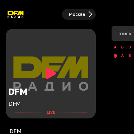
Москва
А
Б
В
@
A
B
DFM
DFM
LIVE
DFM