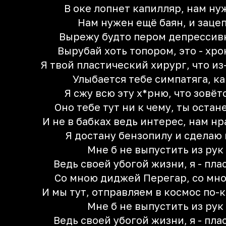
В оке лопнет капилляр, нам ну
Нам нужен ещё баян, и заце
Вырежу будто пером депрессивн
Вырубай хоть топором, это - хро
Я твой пластический хирург, что и
Улыбается тебе симпатяга, к
Я сжу всю эту х*рню, что зовёт
Оно тебе тут ни к чему, ты оста
И не в бабках ведь интерес, нам нр
Я достану бензопилу и сделаю
Мне б не выпустить из рук
Ведь своей убогой жизни, я - пла
Со мною диджей Перегар, со мно
И мы тут, отправляем в космос по-к
Мне б не выпустить из рук
Ведь своей убогой жизни, я - пла