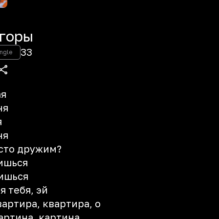
горы
33
ngle
ая
ня
я
ня
осто дружим?
ишься
вишься
я тебя, эй
вартира, квартира, о
картина, картина