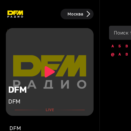
Москва
А
Б
В
@
A
B
DFM
DFM
LIVE
DFM