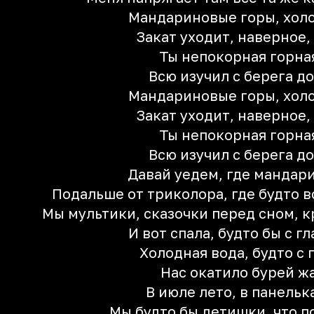
Мандариновые горы, холо
Закат уходит, наверное,
Ты непокорная горна
Всю изучил с берега до
Мандариновые горы, холо
Закат уходит, наверное,
Ты непокорная горна
Всю изучил с берега до
Давай уедем, где мандар
Подальше от триколора, где будто в
Мы мультики, сказочки перед сном, 
И вот спала, будто бы с г
Холодная вода, будто с 
Нас окатило бурей ж
В июле лето, в панельк
Мы будто бы детишки, что п