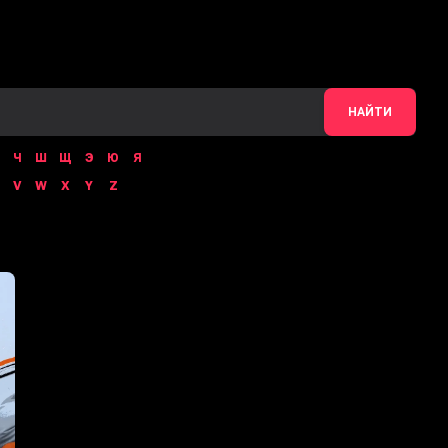
НАЙТИ
Ч
Ш
Щ
Э
Ю
Я
V
W
X
Y
Z