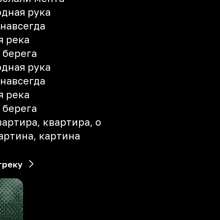
дная рука
 навсегда
я река
 берега
дная рука
 навсегда
я река
 берега
вартира, квартира, о
картина, картина
треку