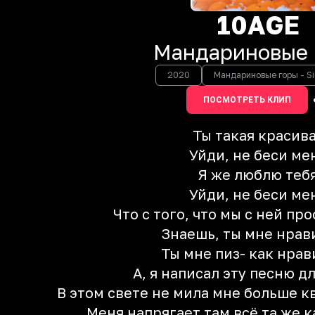
10AGE
Мандариновые 
2020
Мандариновые горы - Si
ПОСМОТРЕТЬ КЛИП
Ты такая красив
Уйди, не беси ме
Я же люблю теб
Уйди, не беси ме
Что с того, что мы с ней пр
Знаешь, ты мне нрав
Ты мне пиз- как нра
А, я написал эту песню дл
В этом свете не мила мне больше к
Меня напрягает там всё та же 