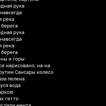
дная рука
 навсегда
я река
 берега
дная рука
 навсегда
я река
 берега
ины и горы
се нарисовано, на-на
крутим Сансары колесо
лаза пелена
гуся вода
аркою
ах гетто
ослали мента