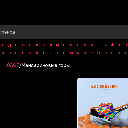
Г
Д
Е
Ж
З
И
К
Л
М
Н
О
П
Р
С
Т
У
Ф
Х
Ц
C
D
E
F
G
H
I
J
K
L
M
N
O
P
Q
R
S
T
U
10AGE
/
Мандариновые горы