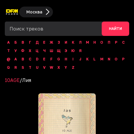
Москва
НАЙТИ
А
Б
В
Г
Д
Е
Ж
З
И
К
Л
М
Н
О
П
Р
С
Т
У
Ф
Х
Ц
Ч
Ш
Щ
Э
Ю
Я
@
A
B
C
D
E
F
G
H
I
J
K
L
M
N
O
P
Q
R
S
T
U
V
W
X
Y
Z
10AGE
/
Лия