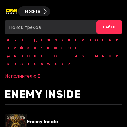
Москва
НАЙТИ
А
Б
В
Г
Д
Е
Ж
З
И
К
Л
М
Н
О
П
Р
С
Т
У
Ф
Х
Ц
Ч
Ш
Щ
Э
Ю
Я
@
A
B
C
D
E
F
G
H
I
J
K
L
M
N
O
P
Q
R
S
T
U
V
W
X
Y
Z
Исполнители:
E
ENEMY INSIDE
Enemy Inside