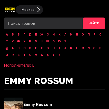
Москва
НАЙТИ
А
Б
В
Г
Д
Е
Ж
З
И
К
Л
М
Н
О
П
Р
С
Т
У
Ф
Х
Ц
Ч
Ш
Щ
Э
Ю
Я
@
A
B
C
D
E
F
G
H
I
J
K
L
M
N
O
P
Q
R
S
T
U
V
W
X
Y
Z
Исполнители:
E
EMMY ROSSUM
Emmy Rossum