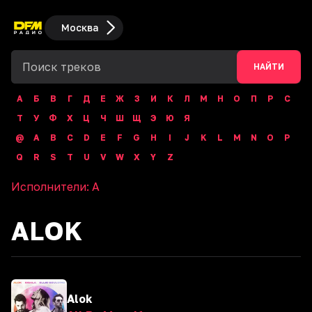
Москва
НАЙТИ
А
Б
В
Г
Д
Е
Ж
З
И
К
Л
М
Н
О
П
Р
С
Т
У
Ф
Х
Ц
Ч
Ш
Щ
Э
Ю
Я
@
A
B
C
D
E
F
G
H
I
J
K
L
M
N
O
P
Q
R
S
T
U
V
W
X
Y
Z
Исполнители:
A
ALOK
Alok